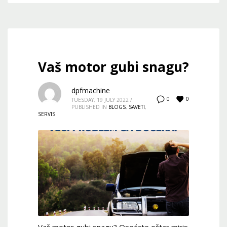
Vaš motor gubi snagu?
dpfmachine
0
0
TUESDAY, 19 JULY 2022
/
PUBLISHED IN
BLOGS
,
SAVETI
,
SERVIS
Vaš motor gubi snagu? Osećate oštar miris