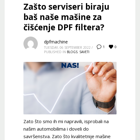
Zašto serviseri biraju
baš naše mašine za
čišćenje DPF filtera?
dpfmachine
0
1
TUESDAY, 06 SEPTEMBER 2022
/
PUBLISHED IN
BLOGS
,
SAVETI
Zato što smo ih mi napravili, isprobali na
našim automobilima i doveli do
savršenstva. Zato što kvalitetnije mašine