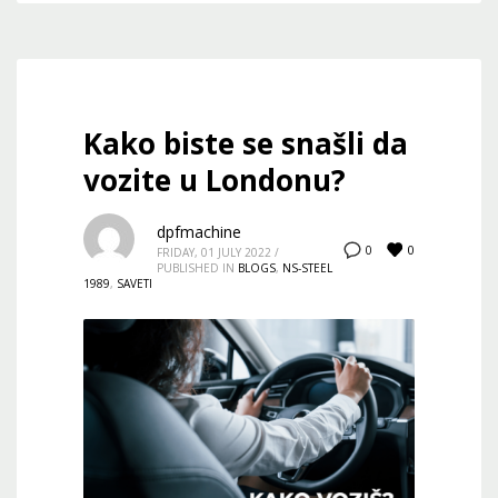
Kako biste se snašli da
vozite u Londonu?
dpfmachine
0
0
FRIDAY, 01 JULY 2022
/
PUBLISHED IN
BLOGS
,
NS-STEEL
1989
,
SAVETI