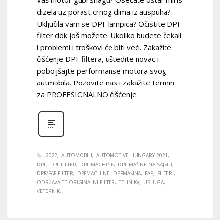
dizela uz porast crnog dima iz auspuha?
Uključila vam se DPF lampica? Očistite DPF
filter dok još možete. Ukoliko budete čekali
i problemi i troškovi će biti veći. Zakažite
čišćenje DPF filtera, uštedite novac i
poboljšajte performanse motora svog
autmobila. Pozovite nas i zakažite termin
za PROFESIONALNO čišćenje
2022
AUTOMOBILI
AUTOMOTIVE HUNGARY 2021
DPF
DPF FILTER
DPF MACHINE
DPF MAŠINE NA SAJMU
DPF/FAP FILTER
DPFMACHINE
DPFMAŠINA
FAP
FILTERI
ODRŽAVAJTE ORIGINALNI FILTER
TEHNIKA
USLUGA
VETERNIK