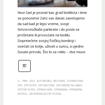
Novi Sad je poznat kao grad biciklista i time
se ponosimo! Zato vas danas savetujemo
da sad kad je lepo vreme, svoje
četvorotočkaše parkirate i do posla se
prošetate ili provozate na biciklu.
Doprinećete svojoj fizičkoj kondiciji i
osećati se bolje, uživati u suncu, a ujedno
čuvate prirodu. Što bi se reklo – dve muve
1989
2022
AUTOMOBILI
BEOGRAD
DOFMACHINE
DPF
DPF FILTER
DPF MACHINE
DPF MAŠINE NA SAJMU
DPF/FAP FILTER
DPFMACHINE
DPFMAŠINA
DPFMAŠINE
NSSTEEL
REGENERACIJA DPF FILTERA