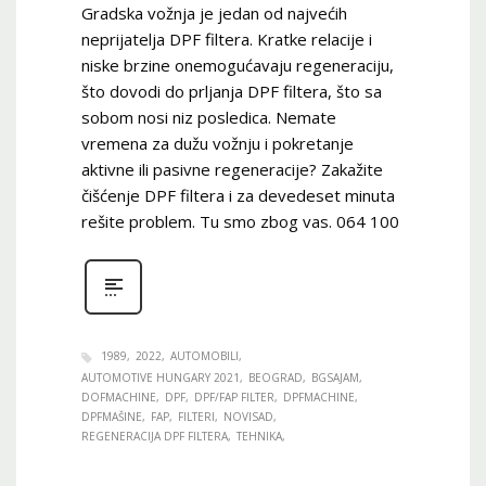
Gradska vožnja je jedan od najvećih
neprijatelja DPF filtera. Kratke relacije i
niske brzine onemogućavaju regeneraciju,
što dovodi do prljanja DPF filtera, što sa
sobom nosi niz posledica. Nemate
vremena za dužu vožnju i pokretanje
aktivne ili pasivne regeneracije? Zakažite
čišćenje DPF filtera i za devedeset minuta
rešite problem. Tu smo zbog vas. 064 100
1989
2022
AUTOMOBILI
AUTOMOTIVE HUNGARY 2021
BEOGRAD
BGSAJAM
DOFMACHINE
DPF
DPF/FAP FILTER
DPFMACHINE
DPFMAŠINE
FAP
FILTERI
NOVISAD
REGENERACIJA DPF FILTERA
TEHNIKA