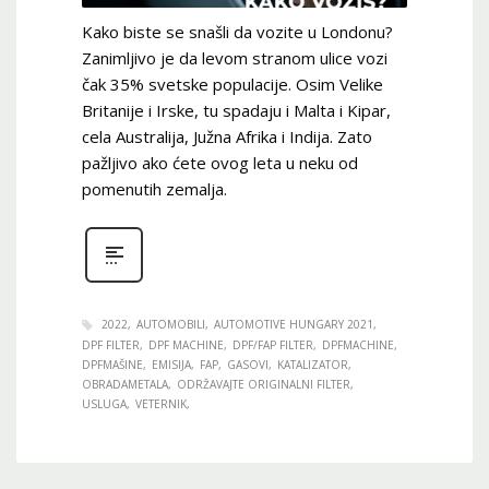
Kako biste se snašli da vozite u Londonu?
Zanimljivo je da levom stranom ulice vozi
čak 35% svetske populacije. Osim Velike
Britanije i Irske, tu spadaju i Malta i Kipar,
cela Australija, Južna Afrika i Indija. Zato
pažljivo ako ćete ovog leta u neku od
pomenutih zemalja.
2022
AUTOMOBILI
AUTOMOTIVE HUNGARY 2021
DPF FILTER
DPF MACHINE
DPF/FAP FILTER
DPFMACHINE
DPFMAŠINE
EMISIJA
FAP
GASOVI
KATALIZATOR
OBRADAMETALA
ODRŽAVAJTE ORIGINALNI FILTER
USLUGA
VETERNIK