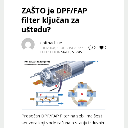
ZAŠTO je DPF/FAP
filter ključan za
uštedu?
dpfmachine
0
0
THURSDAY, 18 AUGUST 2022
/
PUBLISHED IN
SAVETI
,
SERVIS
Prosečan DPF/FAP filter na sebi ima šest
senzora koji vode računa o stanju izduvnih