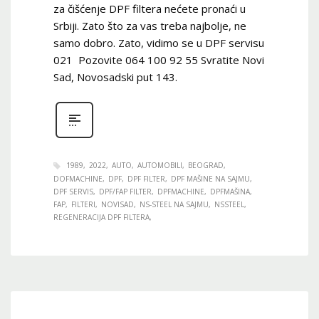
za čišćenje DPF filtera nećete pronaći u
Srbiji. Zato što za vas treba najbolje, ne
samo dobro. Zato, vidimo se u DPF servisu
021 Pozovite 064 100 92 55 Svratite Novi
Sad, Novosadski put 143.
1989
2022
AUTO
AUTOMOBILI
BEOGRAD
DOFMACHINE
DPF
DPF FILTER
DPF MAŠINE NA SAJMU
DPF SERVIS
DPF/FAP FILTER
DPFMACHINE
DPFMAŠINA
FAP
FILTERI
NOVISAD
NS-STEEL NA SAJMU
NSSTEEL
REGENERACIJA DPF FILTERA