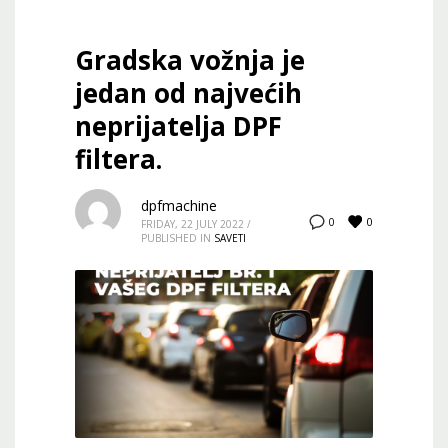
Gradska vožnja je
jedan od najvećih
neprijatelja DPF
filtera.
dpfmachine
0
0
FRIDAY, 22 JULY 2022
/
PUBLISHED IN
SAVETI