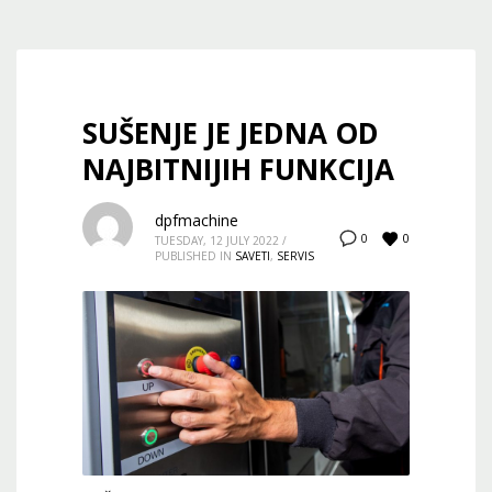
SUŠENJE JE JEDNA OD
NAJBITNIJIH FUNKCIJA
dpfmachine
0
0
TUESDAY, 12 JULY 2022
/
PUBLISHED IN
SAVETI
,
SERVIS