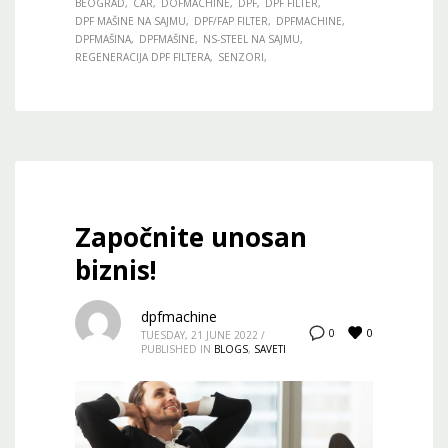
BEOGRAD
CAR
DOFMACHINE
DPF
DPF FILTER
DPF MAŠINE NA SAJMU
DPF/FAP FILTER
DPFMACHINE
DPFMAŠINA
DPFMAŠINE
NS-STEEL NA SAJMU
REGENERACIJA DPF FILTERA
SENZORI
Započnite unosan
biznis!
dpfmachine
0
0
TUESDAY, 21 JUNE 2022
/
PUBLISHED IN
BLOGS
,
SAVETI