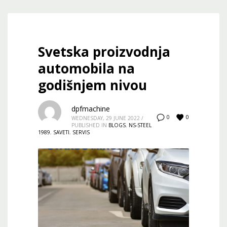
Svetska proizvodnja
automobila na
godišnjem nivou
dpfmachine
0
0
WEDNESDAY, 29 JUNE 2022
/
PUBLISHED IN
BLOGS
,
NS-STEEL
1989
,
SAVETI
,
SERVIS