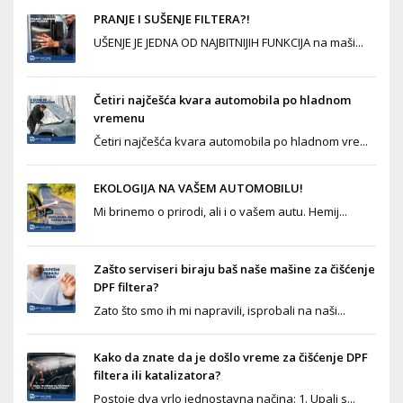
PRANJE I SUŠENJE FILTERA?!
UŠENJE JE JEDNA OD NAJBITNIJIH FUNKCIJA na maši...
Četiri najčešća kvara automobila po hladnom
vremenu
Četiri najčešća kvara automobila po hladnom vre...
EKOLOGIJA NA VAŠEM AUTOMOBILU!
Mi brinemo o prirodi, ali i o vašem autu. Hemij...
Zašto serviseri biraju baš naše mašine za čišćenje
DPF filtera?
Zato što smo ih mi napravili, isprobali na naši...
Kako da znate da je došlo vreme za čišćenje DPF
filtera ili katalizatora?
Postoje dva vrlo jednostavna načina: 1. Upali s...