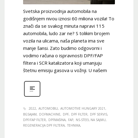
Svetska proizvodnja automobila na
godišnjem nivou iznosi 60 miliona vozila! To
znači da se svakog minuta napravi 115
automobila, ludo zar ne? S tolikim brojem
vozila na ulicama, naša planeta ima sve
manje šansi. Zato budimo odgovorni i
vodimo računa o ispravnosti DPF/FAP
filtera i SCR katalizatora koji umanjuju
štetnu emisiju gasova u vožnji. U našem
2022
AUTOMOBILI
AUTOMOTIVE HUNGARY 2021
BGSAJAM
DOFMACHINE
DPF
DPF FILTER
DPF SERVIS
DPF/FAP FILTER
DPFMAŠINA
FAP
NS-STEEL NA SAJMU
REGENERACIJA DPF FILTERA
TEHNIKA