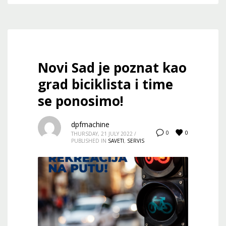
Novi Sad je poznat kao
grad biciklista i time
se ponosimo!
dpfmachine
0
0
THURSDAY, 21 JULY 2022
/
PUBLISHED IN
SAVETI
,
SERVIS