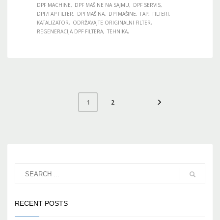
DPF MACHINE
DPF MAŠINE NA SAJMU
DPF SERVIS
DPF/FAP FILTER
DPFMAŠINA
DPFMAŠINE
FAP
FILTERI
KATALIZATOR
ODRŽAVAJTE ORIGINALNI FILTER
REGENERACIJA DPF FILTERA
TEHNIKA
2
1
RECENT POSTS