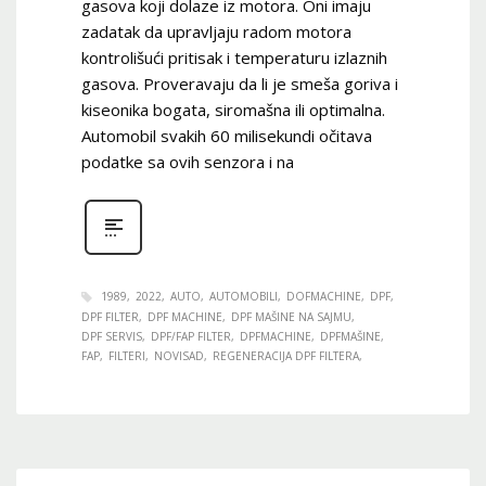
gasova koji dolaze iz motora. Oni imaju
zadatak da upravljaju radom motora
kontrolišući pritisak i temperaturu izlaznih
gasova. Proveravaju da li je smeša goriva i
kiseonika bogata, siromašna ili optimalna.
Automobil svakih 60 milisekundi očitava
podatke sa ovih senzora i na
1989
2022
AUTO
AUTOMOBILI
DOFMACHINE
DPF
DPF FILTER
DPF MACHINE
DPF MAŠINE NA SAJMU
DPF SERVIS
DPF/FAP FILTER
DPFMACHINE
DPFMAŠINE
FAP
FILTERI
NOVISAD
REGENERACIJA DPF FILTERA