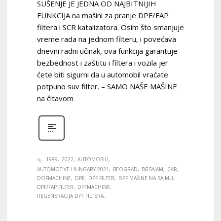
SUŠENJE JE JEDNA OD NAJBITNIJIH
FUNKCIJA na mašini za pranje DPF/FAP
filtera i SCR katalizatora. Osim što smanjuje
vreme rada na jednom filteru, i povećava
dnevni radni učinak, ova funkcija garantuje
bezbednost i zaštitu i filtera i vozila jer
ćete biti sigurni da u automobil vraćate
potpuno suv filter. – SAMO NAŠE MAŠINE
na čitavom
1989
2022
AUTOMOBILI
AUTOMOTIVE HUNGARY 2021
BEOGRAD
BGSAJAM
CAR
DOFMACHINE
DPF
DPF FILTER
DPF MAŠINE NA SAJMU
DPF/FAP FILTER
DPFMACHINE
REGENERACIJA DPF FILTERA