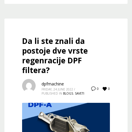
Da li ste znali da
postoje dve vrste
regenracije DPF
filtera?
dpfmachine
0
0
FRIDAY, 24 JUNE 2022
/
PUBLISHED IN
BLOGS
,
SAVETI