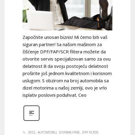
Započnite unosan biznis! Mi ćemo biti vaš
siguran partner! Sa našom mašinom za
čišćenje DPF/FAP/SCR filtera možete da
otvorite servis specijalizovan samo za ovu
delatnost ili da svoju postojeću delatnost
proširite još jednom kvalitetnom i korisnom
uslugom. S obzirom na broj automobila sa
dizel motorima u našoj zemlji, ovo je vrlo
isplativ poslovni poduhvat. Ceo
2022
AUTOMOBILI
DOFMACHINE
DPF FILTER