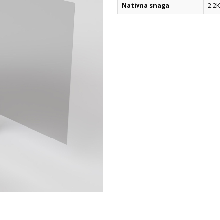
Nativna snaga
2.2