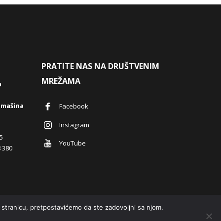
PRATITE NAS NA DRUŠTVENIM
MREŽAMA
a
 mašina
Facebook
Instagram
5
YouTube
 380
 stranicu, pretpostavićemo da ste zadovoljni sa njom.