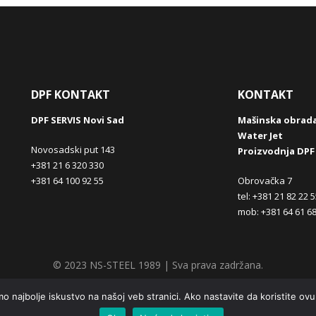
DPF KONTAKT
KONTAKT
DPF SERVIS Novi Sad
Mašinska obrad
Water Jet
Novosadski put 143
Proizvodnja DPF
+381 21 6 320 330
+381 64 100 92 55
Obrovačka 7
tel: +381 21 82 22 5
mob: +381 64 61 68
© 2023 NS-STEEL 1989 | Sva prava zadržana.
mo najbolje iskustvo na našoj veb stranici. Ako nastavite da koristite ovu