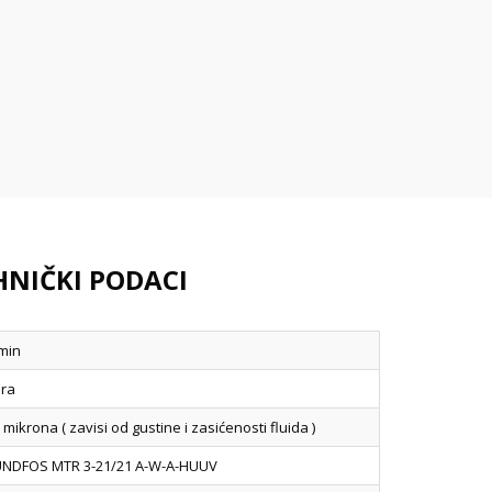
EHNIČKI PODACI
/min
ara
 mikrona ( zavisi od gustine i zasićenosti fluida )
NDFOS MTR 3-21/21 A-W-A-HUUV