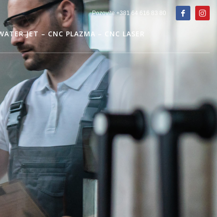
Pozovite +381 64 616 83 80
WATER JET – CNC PLAZMA – CNC LASER