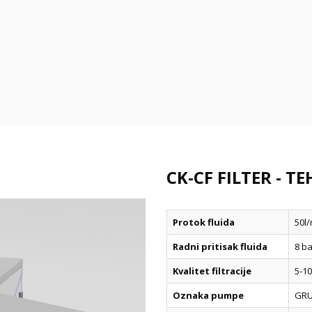
CK-CF FILTER - T
Protok fluida
50l
Radni pritisak fluida
8 b
Kvalitet filtracije
5-10
Oznaka pumpe
GRU