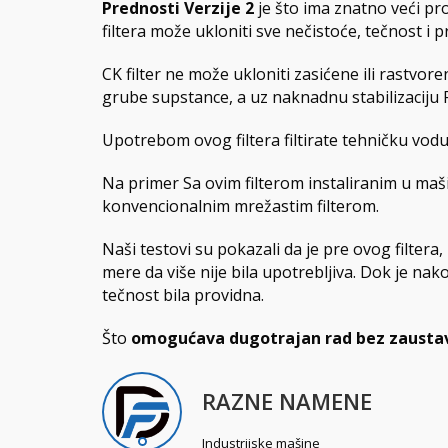
Prednosti Verzije 2
je što ima znatno veći prot
filtera može ukloniti sve nečistoće, tečnost i 
CK filter ne može ukloniti zasićene ili rastvor
grube supstance, a uz naknadnu stabilizaciju
Upotrebom ovog filtera filtirate tehničku vodu
Na primer Sa ovim filterom instaliranim u maš
konvencionalnim mrežastim filterom.
Naši testovi su pokazali da je pre ovog filtera
mere da više nije bila upotrebljiva. Dok je nako
tečnost bila providna.
Što
omogućava dugotrajan rad bez zausta
RAZNE NAMENE
Industrijske mašine