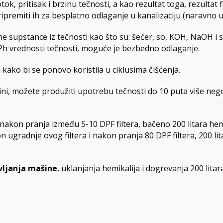
ok, pritisak i brzinu tečnosti, a kao rezultat toga, rezultat f
pripremiti ih za besplatno odlaganje u kanalizaciju (naravno uz
ene supstance iz tečnosti kao što su: šećer, so, KOH, NaOH i s
 Ph vrednosti tečnosti, moguće je bezbedno odlaganje.
 kako bi se ponovo koristila u ciklusima čišćenja.
ini, možete produžiti upotrebu tečnosti do 10 puta više neg
, nakon pranja između 5-10 DPF filtera, bačeno 200 litara hemi
n ugradnje ovog filtera i nakon pranja 80 DPF filtera, 200 lit
vljanja mašine
, uklanjanja hemikalija i dogrevanja 200 litar