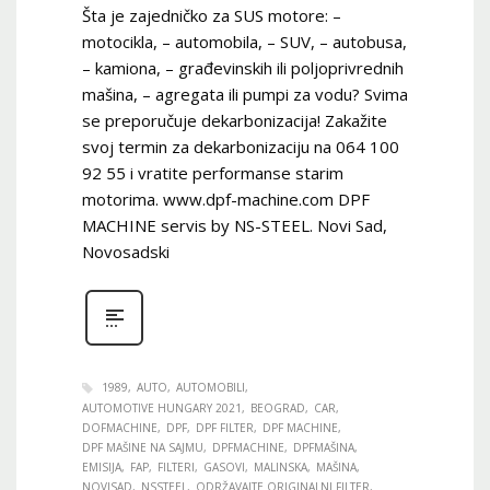
Šta je zajedničko za SUS motore: –
motocikla, – automobila, – SUV, – autobusa,
– kamiona, – građevinskih ili poljoprivrednih
mašina, – agregata ili pumpi za vodu? Svima
se preporučuje dekarbonizacija! Zakažite
svoj termin za dekarbonizaciju na 064 100
92 55 i vratite performanse starim
motorima. www.dpf-machine.com DPF
MACHINE servis by NS-STEEL. Novi Sad,
Novosadski
1989
AUTO
AUTOMOBILI
AUTOMOTIVE HUNGARY 2021
BEOGRAD
CAR
DOFMACHINE
DPF
DPF FILTER
DPF MACHINE
DPF MAŠINE NA SAJMU
DPFMACHINE
DPFMAŠINA
EMISIJA
FAP
FILTERI
GASOVI
MALINSKA
MAŠINA
NOVISAD
NSSTEEL
ODRŽAVAJTE ORIGINALNI FILTER