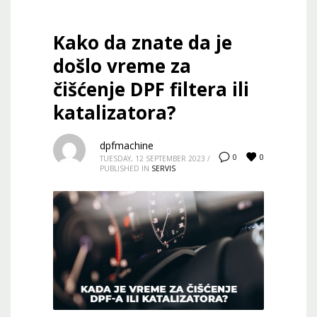
Kako da znate da je
došlo vreme za
čišćenje DPF filtera ili
katalizatora?
dpfmachine
0
0
TUESDAY, 12 SEPTEMBER 2023
/
PUBLISHED IN
SERVIS