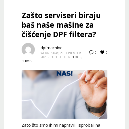
Zašto serviseri biraju
baš naše mašine za
čišćenje DPF filtera?
dpfmachine
0
0
WEDNESDAY, 20 SEPTEMBER
2023
/
PUBLISHED IN
BLOGS
,
SERVIS
Zato što smo ih mi napravili, isprobali na