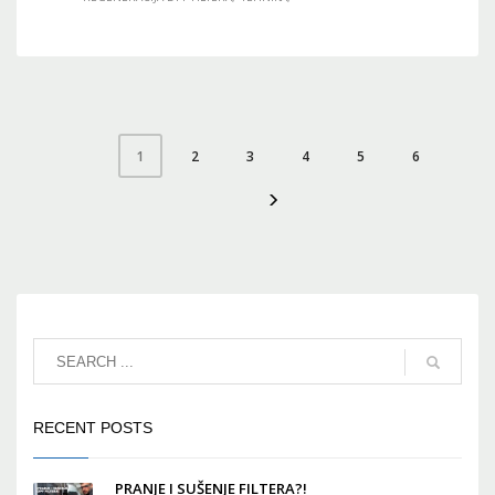
2
3
4
5
6
1
RECENT POSTS
PRANJE I SUŠENJE FILTERA?!