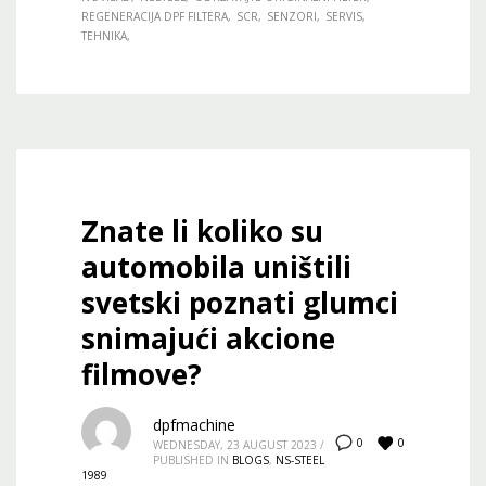
REGENERACIJA DPF FILTERA
SCR
SENZORI
SERVIS
TEHNIKA
Znate li koliko su
automobila uništili
svetski poznati glumci
snimajući akcione
filmove?
dpfmachine
0
0
WEDNESDAY, 23 AUGUST 2023
/
PUBLISHED IN
BLOGS
,
NS-STEEL
1989