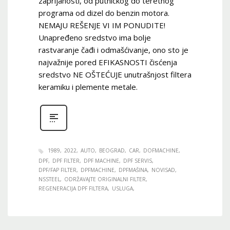
zaprljanosti, od putnickog do teretnog
programa od dizel do benzin motora.
NEMAJU REŠENJE VI IM PONUDITE!
Unapređeno sredstvo ima bolje
rastvaranje čađi i odmašćivanje, ono sto je
najvažnije pored EFIKASNOSTI čisćenja
sredstvo NE OŠTEĆUJE unutrašnjost filtera
keramiku i plemente metale.
1989
2022
AUTO
BEOGRAD
CAR
DOFMACHINE
DPF
DPF FILTER
DPF MACHINE
DPF SERVIS
DPF/FAP FILTER
DPFMACHINE
DPFMAŠINA
NOVISAD
NSSTEEL
ODRŽAVAJTE ORIGINALNI FILTER
REGENERACIJA DPF FILTERA
USLUGA