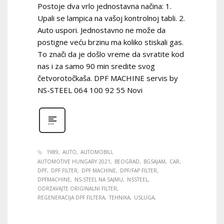
Postoje dva vrlo jednostavna načina: 1.
Upali se lampica na vašoj kontrolnoj tabli. 2.
Auto uspori. Jednostavno ne može da
postigne veću brzinu ma koliko stiskali gas.
To znači da je došlo vreme da svratite kod
nas i za samo 90 min sredite svog
četvorotočkaša. DPF MACHINE servis by
NS-STEEL 064 100 92 55 Novi
1989
AUTO
AUTOMOBILI
AUTOMOTIVE HUNGARY 2021
BEOGRAD
BGSAJAM
CAR
DPF
DPF FILTER
DPF MACHINE
DPF/FAP FILTER
DPFMACHINE
NS-STEEL NA SAJMU
NSSTEEL
ODRŽAVAJTE ORIGINALNI FILTER
REGENERACIJA DPF FILTERA
TEHNIKA
USLUGA