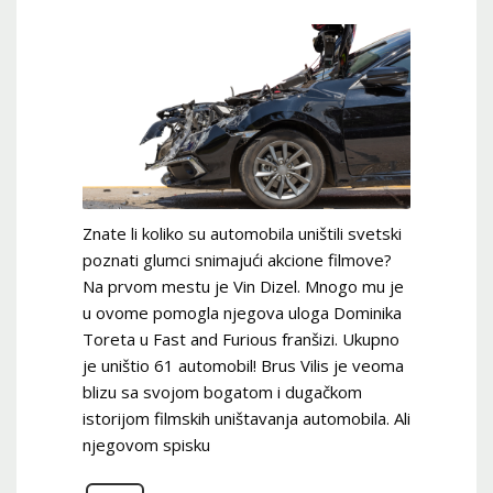
Znate li koliko su automobila uništili svetski
poznati glumci snimajući akcione filmove?
Na prvom mestu je Vin Dizel. Mnogo mu je
u ovome pomogla njegova uloga Dominika
Toreta u Fast and Furious franšizi. Ukupno
je uništio 61 automobil! Brus Vilis je veoma
blizu sa svojom bogatom i dugačkom
istorijom filmskih uništavanja automobila. Ali
njegovom spisku