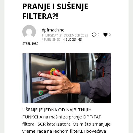
PRANJE I SUŠENJE
FILTERA?!
dpfmachine
0
0
THURSDAY, 21 DECEMBER 2023
/
PUBLISHED IN
BLOGS
,
NS-
STEEL 1989
UŠENJE JE JEDNA OD NAJBITNIJIH
FUNKCIJA na mašini za pranje DPF/FAP
filtera i SCR katalizatora. Osim što smanjuje
vreme rada na jednom filteru, i povećava