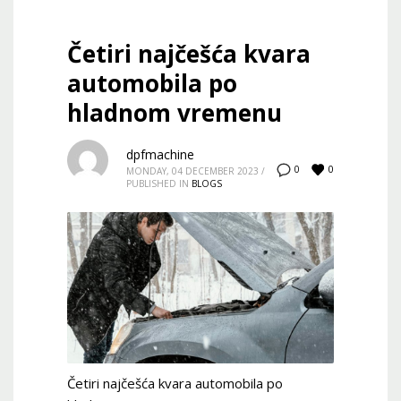
Četiri najčešća kvara
automobila po
hladnom vremenu
dpfmachine
0
0
MONDAY, 04 DECEMBER 2023
/
PUBLISHED IN
BLOGS
Četiri najčešća kvara automobila po