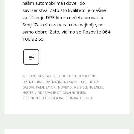
našim automobilima i doveli do
savršenstva. Zato što kvalitetnije mašine
za čišćenje DPF filtera nećete pronaći u
Srbiji. Zato što za vas treba najbolje, ne
samo dobro. Zato, vidimo se Pozovite 064
100 92 55
1989
2022
AUTO
BEOGRAD
DOFMACHINE
DPF MACHINE
DPF MAŠINE NA SAJMU
FAP
FILTERI
GASOVI
KATALIZATOR
NOVISAD
NS-STEEL NA SAJMU
NSSTEEL
ODRŽAVAJTE ORIGINALNI FILTER
REGENERACIJA DPF FILTERA
TEHNIKA
USLUGA