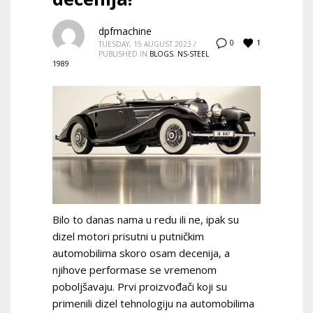
dpfmachine
1
0
TUESDAY, 15 AUGUST 2023
/
PUBLISHED IN
BLOGS
,
NS-STEEL
1989
Bilo to danas nama u redu ili ne, ipak su
dizel motori prisutni u putničkim
automobilima skoro osam decenija, a
njihove performase se vremenom
poboljšavaju. Prvi proizvođači koji su
primenili dizel tehnologiju na automobilima