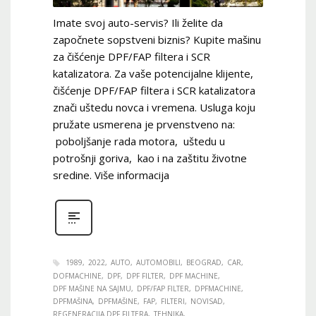
Imate svoj auto-servis? Ili želite da
započnete sopstveni biznis? Kupite mašinu
za čišćenje DPF/FAP filtera i SCR
katalizatora. Za vaše potencijalne klijente,
čišćenje DPF/FAP filtera i SCR katalizatora
znači uštedu novca i vremena. Usluga koju
pružate usmerena je prvenstveno na:
poboljšanje rada motora, uštedu u
potrošnji goriva, kao i na zaštitu životne
sredine. Više informacija
1989
2022
AUTO
AUTOMOBILI
BEOGRAD
CAR
DOFMACHINE
DPF
DPF FILTER
DPF MACHINE
DPF MAŠINE NA SAJMU
DPF/FAP FILTER
DPFMACHINE
DPFMAŠINA
DPFMAŠINE
FAP
FILTERI
NOVISAD
REGENERACIJA DPF FILTERA
TEHNIKA