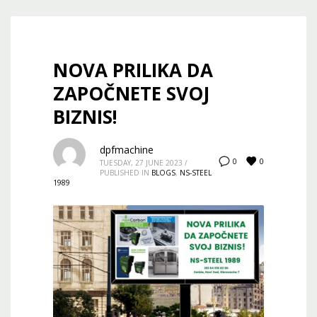
NOVA PRILIKA DA
ZAPOČNETE SVOJ
BIZNIS!
dpfmachine
0
0
TUESDAY, 27 JUNE 2023
/
PUBLISHED IN
BLOGS
,
NS-STEEL
1989