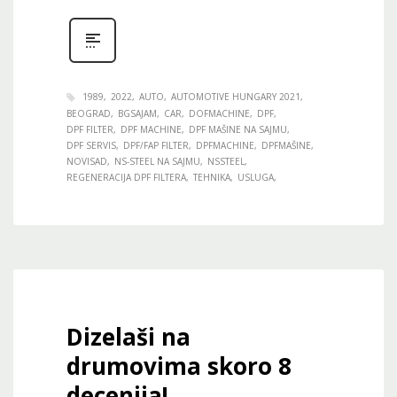
1989
2022
AUTO
AUTOMOTIVE HUNGARY 2021
BEOGRAD
BGSAJAM
CAR
DOFMACHINE
DPF
DPF FILTER
DPF MACHINE
DPF MAŠINE NA SAJMU
DPF SERVIS
DPF/FAP FILTER
DPFMACHINE
DPFMAŠINE
NOVISAD
NS-STEEL NA SAJMU
NSSTEEL
REGENERACIJA DPF FILTERA
TEHNIKA
USLUGA
Dizelaši na
drumovima skoro 8
decenija!