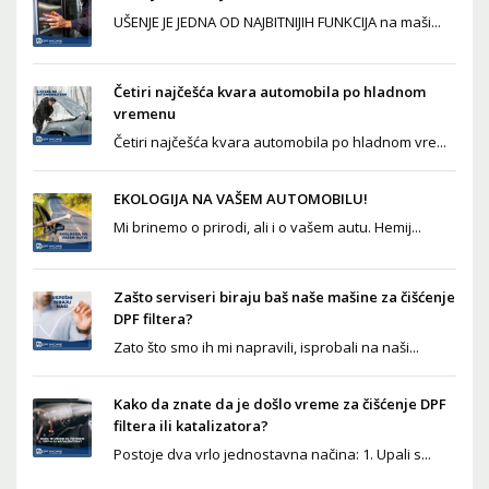
UŠENJE JE JEDNA OD NAJBITNIJIH FUNKCIJA na maši...
Četiri najčešća kvara automobila po hladnom
vremenu
Četiri najčešća kvara automobila po hladnom vre...
EKOLOGIJA NA VAŠEM AUTOMOBILU!
Mi brinemo o prirodi, ali i o vašem autu. Hemij...
Zašto serviseri biraju baš naše mašine za čišćenje
DPF filtera?
Zato što smo ih mi napravili, isprobali na naši...
Kako da znate da je došlo vreme za čišćenje DPF
filtera ili katalizatora?
Postoje dva vrlo jednostavna načina: 1. Upali s...