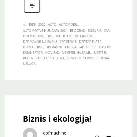
1989
2022
AUTO
AUTOMOBILI
AUTOMOTIVE HUNGARY 2021
BEOGRAD
BGSAJAM
CAR
DOFMACHINE
DPF
DPF FILTER
DPF MACHINE
DPF MAŠINE NA SAJMU
DPF SERVIS
DPF/FAP FILTER
DPFMACHINE
DPFMAŠINE
EMISIJA
FAP
FILTERI
GASOVI
KATALIZATOR
NOVISAD
NS-STEEL NA SAJMU
NSSTEEL
REGENERACIJA DPF FILTERA
SENZORI
SERVIS
TEHNIKA
USLUGA
Biznis i ekologija!
dpfmachine