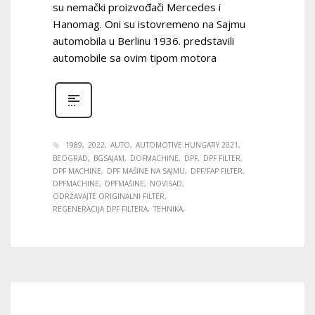
su nemački proizvođači Mercedes i
Hanomag. Oni su istovremeno na Sajmu
automobila u Berlinu 1936. predstavili
automobile sa ovim tipom motora
1989
2022
AUTO
AUTOMOTIVE HUNGARY 2021
BEOGRAD
BGSAJAM
DOFMACHINE
DPF
DPF FILTER
DPF MACHINE
DPF MAŠINE NA SAJMU
DPF/FAP FILTER
DPFMACHINE
DPFMAŠINE
NOVISAD
ODRŽAVAJTE ORIGINALNI FILTER
REGENERACIJA DPF FILTERA
TEHNIKA