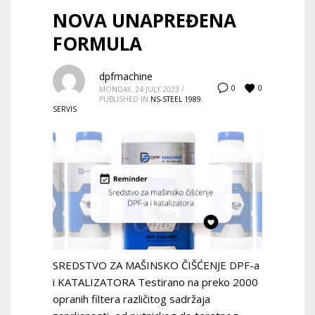
NOVA UNAPREĐENA
FORMULA
dpfmachine
0
0
MONDAY, 24 JULY 2023
/
PUBLISHED IN
NS-STEEL 1989
,
SERVIS
SREDSTVO ZA MAŠINSKO ČIŠĆENJE DPF-a
i KATALIZATORA Testirano na preko 2000
opranih filtera različitog sadržaja