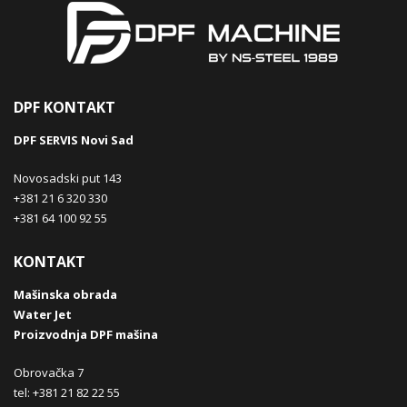
DPF KONTAKT
DPF SERVIS Novi Sad
Novosadski put 143
+381 21 6 320 330
+381 64 100 92 55
KONTAKT
Mašinska obrada
Water Jet
Proizvodnja DPF mašina
Obrovačka 7
tel: +381 21 82 22 55