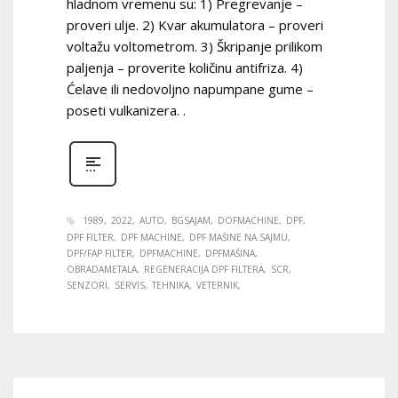
hladnom vremenu su: 1) Pregrevanje –
proveri ulje. 2) Kvar akumulatora – proveri
voltažu voltometrom. 3) Škripanje prilikom
paljenja – proverite količinu antifriza. 4)
Ćelave ili nedovoljno napumpane gume –
poseti vulkanizera. .
1989
2022
AUTO
BGSAJAM
DOFMACHINE
DPF
DPF FILTER
DPF MACHINE
DPF MAŠINE NA SAJMU
DPF/FAP FILTER
DPFMACHINE
DPFMAŠINA
OBRADAMETALA
REGENERACIJA DPF FILTERA
SCR
SENZORI
SERVIS
TEHNIKA
VETERNIK