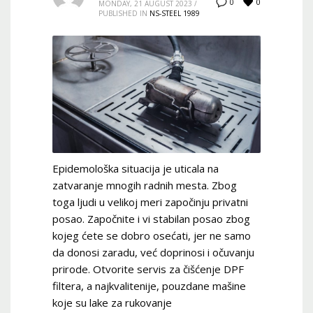
0
0
MONDAY, 21 AUGUST 2023
/
PUBLISHED IN
NS-STEEL 1989
Epidemološka situacija je uticala na
zatvaranje mnogih radnih mesta. Zbog
toga ljudi u velikoj meri započinju privatni
posao. Započnite i vi stabilan posao zbog
kojeg ćete se dobro osećati, jer ne samo
da donosi zaradu, već doprinosi i očuvanju
prirode. Otvorite servis za čišćenje DPF
filtera, a najkvalitenije, pouzdane mašine
koje su lake za rukovanje