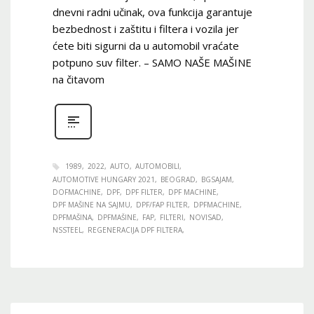
dnevni radni učinak, ova funkcija garantuje
bezbednost i zaštitu i filtera i vozila jer
ćete biti sigurni da u automobil vraćate
potpuno suv filter. – SAMO NAŠE MAŠINE
na čitavom
1989
2022
AUTO
AUTOMOBILI
AUTOMOTIVE HUNGARY 2021
BEOGRAD
BGSAJAM
DOFMACHINE
DPF
DPF FILTER
DPF MACHINE
DPF MAŠINE NA SAJMU
DPF/FAP FILTER
DPFMACHINE
DPFMAŠINA
DPFMAŠINE
FAP
FILTERI
NOVISAD
NSSTEEL
REGENERACIJA DPF FILTERA