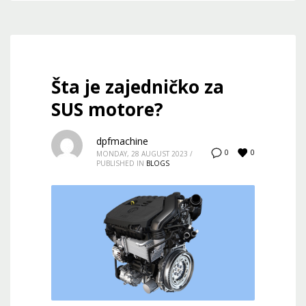
Šta je zajedničko za
SUS motore?
dpfmachine
0
0
MONDAY, 28 AUGUST 2023
/
PUBLISHED IN
BLOGS