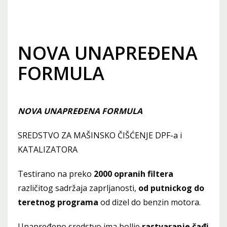
NOVA UNAPREĐENA
FORMULA
NOVA UNAPREĐENA FORMULA
SREDSTVO ZA MAŠINSKO ČIŠĆENJE DPF-a i
KATALIZATORA
Testirano na preko
2000 opranih filtera
različitog sadržaja zaprljanosti,
od putnickog do
teretnog programa
od dizel do benzin motora.
Unapređeno sredstvo ima bollje
rastvaranje čađi