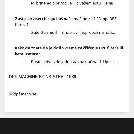
Mi brinemo o prirodi, ali i o vašem autu. Hemij...
Zašto serviseri biraju baš naše mašine za čišćenje DPF
filtera?
Zato što smo ih mi napravili, isprobali na naši...
Kako da znate da je došlo vreme za čišćenje DPF filtera ili
katalizatora?
Postoje dva vrlo jednostavna načina: 1. Upali s...
DPF MACHINE BY NS-STEEL 1989