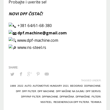
Probajte i uverite se!
NOVI DPF ČISTAČ!
+381 64/61-68-380
dpf.machine@gmail.com
www.dpf-machine.com
www.ns-steel.rs
TAGGED UNDER:
1989
,
2022
,
AUTO
,
AUTOMOTIVE HUNGARY 2021
,
BEOGRAD
,
DOFMACHINE
,
DPF
,
DPF FILTER
,
DPF MACHINE
,
DPF MAŠINE NA SAJMU
,
DPF SERVIS
,
DPF/FAP FILTER
,
DPFMACHINE
,
DPFMAŠINA
,
DPFMAŠINE
,
FILTERI
,
NSSTEEL
,
REGENERACIJA DPF FILTERA
,
TEHNIKA