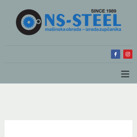
MONDAY, 28 NOVEMBER 2022
/
PUBLISHED IN
NS-STEEL 1989
,
0
SERVIS