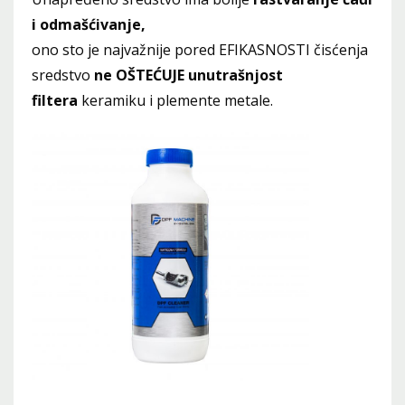
i odmašćivanje,
ono sto je najvažnije pored EFIKASNOSTI čisćenja
sredstvo
ne OŠTEĆUJE unutrašnjost
filtera
keramiku i plemente metale.