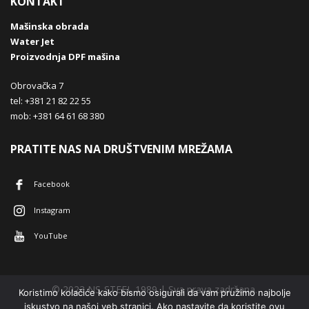
KONTAKT
Mašinska obrada
Water Jet
Proizvodnja DPF mašina
Obrovačka 7
tel: +381 21 82 22 55
mob: +381 64 61 68 380
PRATITE NAS NA DRUŠTVENIM MREŽAMA
Facebook
Instagram
YouTube
© 2023 NS-STEEL 1989 | Sva prava zadržana.
Koristimo kolačiće kako bismo osigurali da vam pružimo najbolje
iskustvo na našoj veb stranici. Ako nastavite da koristite ovu