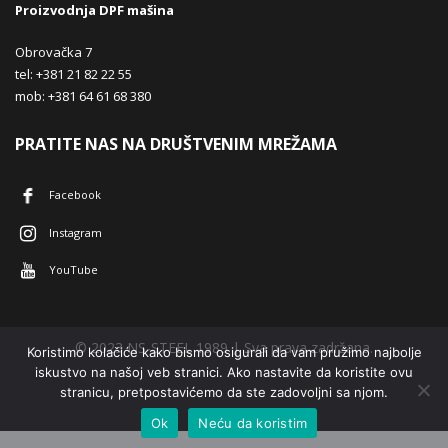
Proizvodnja DPF mašina
Obrovačka 7
tel: +381 21 82 22 55
mob: +381 64 61 68 380
PRATITE NAS NA DRUŠTVENIM MREŽAMA
Facebook
Instagram
YouTube
© 2023 NS-STEEL 1989 | Sva prava zadržana.
Koristimo kolačiće kako bismo osigurali da vam pružimo najbolje
iskustvo na našoj veb stranici. Ako nastavite da koristite ovu
stranicu, pretpostavićemo da ste zadovoljni sa njom.
Ok
Neću da koristim