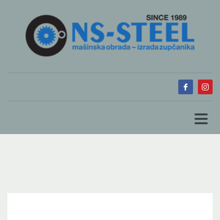
TUESDAY, 27 DECEMBER 2022
/
PUBLISHED IN
BLOGS
0