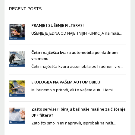
RECENT POSTS
PRANJE I SUŠENJE FILTERA?!
UŠENJE JE JEDNA OD NAJBITNIJIH FUNKCIJA na maši...
Četiri najčešća kvara automobila po hladnom
vremenu
Četiri najčešća kvara automobila po hladnom vre...
EKOLOGIJA NA VAŠEM AUTOMOBILU!
Mi brinemo o prirodi, ali i o vašem autu. Hemij...
Zašto serviseri biraju baš naše mašine za čišćenje
DPF filtera?
Zato što smo ih mi napravili, isprobali na naši...