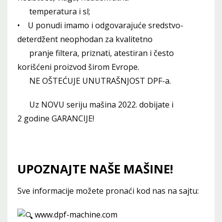
temperatura i sl;
• U ponudi imamo i odgovarajuće sredstvo-
deterdžent neophodan za kvalitetno
pranje filtera, priznati, atestiran i često
korišćeni proizvod širom Evrope.
NE OŠTEĆUJE UNUTRAŠNJOST DPF-a.
Uz NOVU seriju mašina 2022. dobijate i
2 godine GARANCIJE!
UPOZNAJTE NAŠE MAŠINE!
Sve informacije možete pronaći kod nas na sajtu:
www.dpf-machine.com