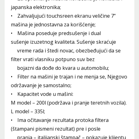
japanska elektronika;
• Zahvaljujući touchsreen ekranu veličine 7”
mašina je jednostavna za korišćenje;
• Mašina poseduje predsušenje i dual
sušenje izuzetnog kvaliteta. Sušenje skraćuje
vreme rada i štedi novac, obezbeđujući da se
filter vrati vlasniku potpuno suv bez
bojazni da dođe do kvara u automobilu;
• Filter na mašini je trajan i ne menja se, Njegovo
održavanje je samostalno;
• Kapacitet vode u mašini:
M model – 200l (podržava i pranje teretnih vozila).
L model – 335l;
• Ima očitavanje rezultata protoka filtera
(štampani pismeni rezultat) pre i posle
pranja – italijanski štampač – pokazuje klijentu