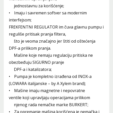
jednostavnu za korišćenje;
• Imaju i savremen softver sa modernim
interfejsom;
FREKFENTNI REGULATOR im čuva glavnu pumpu i
reguliše pritisak pranja filtera,
što je veoma značajno jer štiti od oštećenja
DPF-a prilikom pranja.
Mašine koje nemaju regulaciju pritiska ne
obezbeđuju SIGURNO pranje
DPF-a i katalizatora;
• Pumpa je kompletno izrađena od INOX-a
(LOWARA italijanske – by A Xylem brand);
• Mašine imaju magnetne i nepovratne
ventile koji upravljaju operacijama prilikom
njenog rada nemačke marke BURKERT;
• Za opremanje mašina korišćena je nemačka i