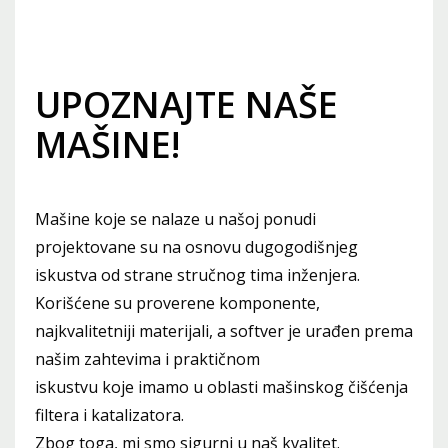
UPOZNAJTE NAŠE
MAŠINE!
Mašine koje se nalaze u našoj ponudi
projektovane su na osnovu dugogodišnjeg
iskustva od strane stručnog tima inženjera.
Korišćene su proverene komponente,
najkvalitetniji materijali, a softver je urađen prema
našim zahtevima i praktičnom
iskustvu koje imamo u oblasti mašinskog čišćenja
filtera i katalizatora.
Zbog toga, mi smo sigurni u naš kvalitet.