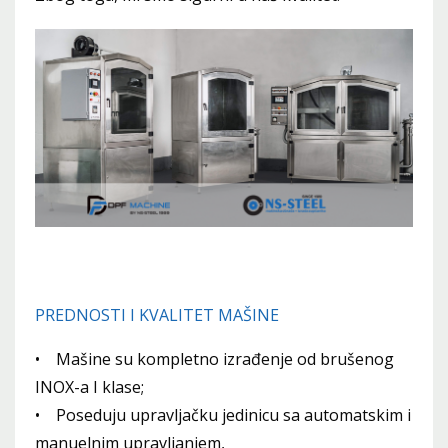
PREDNOSTI I KVALITET MAŠINE
• Mašine su kompletno izrađenje od brušenog
INOX-a I klase;
• Poseduju upravljačku jedinicu sa automatskim i
manuelnim upravljanjem,