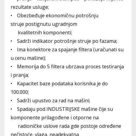
rezultate usluge;
• Obezbeđuje ekonomičnu potrošnju
struje postignutu ugradnjom
kvalitetnih komponenti;
• Sadrži indikator potrošnje struje po fazama;
• Ima konektore za spajanje filtera (uračunati su
u cenu mašine);
• Memorija do 5 filtera ubrzava proces testiranja
i pranja;
• Kapacitet baze podataka korisnika je do
100.000;
• Sadrži upustvo za rad na mašini;
• Spadaju pod INDUSTRIJSKE mašine čije su
komponente prilagođene i otporne na
radioničke uslove rada gde postoje određene
nečistoće, vlaga, neadekvatna