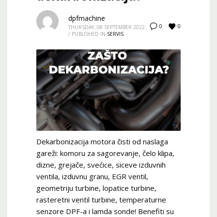
dpfmachine
0
0
THURSDAY, 08 SEPTEMBER 2022
/
PUBLISHED IN
SERVIS
Dekarbonizacija motora čisti od naslaga
gareži: komoru za sagorevanje, čelo klipa,
dizne, grejače, svećice, siceve izduvnih
ventila, izduvnu granu, EGR ventil,
geometriju turbine, lopatice turbine,
rasteretni ventil turbine, temperaturne
senzore DPF-a i lamda sonde! Benefiti su