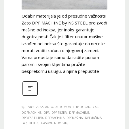
Odabir materijala je od presudne važnosti!
Zato DPF MACHINE by NS STEEL proizvodi
mašine od inoksa, jer inoks garantuje
dugotrajnost! Čak je i filter unutar mašine
izrađen od inoksa što garantuje da nećete
morati voditi računa o njegovoj zameni.
Vama preostaje samo da radite punom
parom i svojim klijentima pružite
besprekornu uslugu, a njima prepustite
1989
2022
AUTO
AUTOMOBILI
BEOGRAD
CAR
DOFMACHINE
DPF
DPF FILTER
DPF MACHINE
DPF/FAP FILTER
DPFMACHINE
DPFMAŠINA
DPFMAŠINE
FAP
FILTERI
GASOVI
NOVISAD