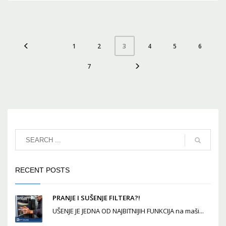
1
2
4
5
6
3
7
RECENT POSTS
PRANJE I SUŠENJE FILTERA?!
UŠENJE JE JEDNA OD NAJBITNIJIH FUNKCIJA na maši...