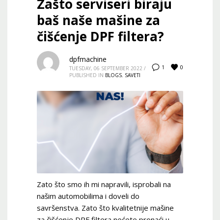
Zašto serviseri biraju
baš naše mašine za
čišćenje DPF filtera?
dpfmachine
0
1
TUESDAY, 06 SEPTEMBER 2022
/
PUBLISHED IN
BLOGS
,
SAVETI
Zato što smo ih mi napravili, isprobali na
našim automobilima i doveli do
savršenstva. Zato što kvalitetnije mašine
za čišćenje DPF filtera nećete pronaći u