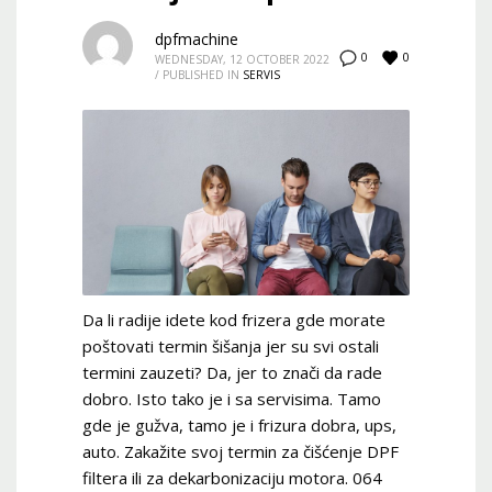
dpfmachine
0
0
WEDNESDAY, 12 OCTOBER 2022
/
PUBLISHED IN
SERVIS
Da li radije idete kod frizera gde morate
poštovati termin šišanja jer su svi ostali
termini zauzeti? Da, jer to znači da rade
dobro. Isto tako je i sa servisima. Tamo
gde je gužva, tamo je i frizura dobra, ups,
auto. Zakažite svoj termin za čišćenje DPF
filtera ili za dekarbonizaciju motora. 064