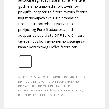
autobuse i građevinske mašine. Pre dve
godine smo unapredili i proizveli novi
priključni adapter za filtere čvrstih čestica
koji zadovoljava sve Euro standarde.
Prednosti upotrebe univerzalnog
priključnog Euro 6 adaptera: -jedan
adapter za sve vrste DPF Euro 6 filtera
teretnih vozila, -ravnomerno čišćenje svih
kanala keramičkog uloška filtera čak
1989
2022
AUTO
AUTOMOBILI
DOFMACHINE
DPF
DPF FILTER
DPF MACHINE
DPF MAŠINE NA SAJMU
DPF/FAP FILTER
DPFMACHINE
FAP
FILTERI
NS-STEEL NA SAJMU
ODRŽAVAJTE ORIGINALNI FILTER
REGENERACIJA DPF FILTERA
TEHNIKA