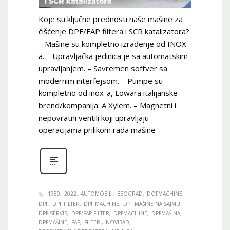
Koje su ključne prednosti naše mašine za
čišćenje DPF/FAP filtera i SCR katalizatora?
– Mašine su kompletno izrađenje od INOX-
a. – Upravljačka jedinica je sa automatskim
upravljanjem. – Savremen softver sa
modernim interfejsom. – Pumpe su
kompletno od inox-a, Lowara italijanske –
brend/kompanija: A Xylem. – Magnetni i
nepovratni ventili koji upravljaju
operacijama prilikom rada mašine
1989
2022
AUTOMOBILI
BEOGRAD
DOFMACHINE
DPF
DPF FILTER
DPF MACHINE
DPF MAŠINE NA SAJMU
DPF SERVIS
DPF/FAP FILTER
DPFMACHINE
DPFMAŠINA
DPFMAŠINE
FAP
FILTERI
NOVISAD