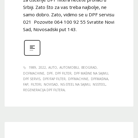
Srbiji. Zato što za vas treba najbolje, ne
samo dobro. Zato, vidimo se u DPF servisu
021 Pozovite 064 100 92 55 Svratite Novi
Sad, Novosadski put 143.
1989
2022
AUTO
AUTOMOBILI
BEOGRAD
DOFMACHINE
DPF
DPF FILTER
DPF MAŠINE NA SAJMU
DPF SERVIS
DPF/FAP FILTER
DPFMACHINE
DPFMAŠINA
FAP
FILTERI
NOVISAD
NS-STEEL NA SAJMU
NSSTEEL
REGENERACIJA DPF FILTERA