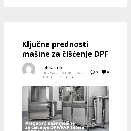
Ključne prednosti
mašine za čišćenje DPF
dpfmachine
0
0
TUESDAY, 25 OCTOBER 2022
/
PUBLISHED IN
BLOGS