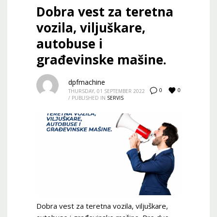
Dobra vest za teretna
vozila, viljuškare,
autobuse i
građevinske mašine.
dpfmachine
0
0
THURSDAY, 01 SEPTEMBER 2022
/
PUBLISHED IN
SERVIS
Dobra vest za teretna vozila, viljuškare,