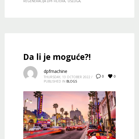
REGENERACIJA DPF FILTERA
USLUGA
Da li je moguće?!
dpfmachine
0
0
THURSDAY, 13 OCTOBER 2022
/
PUBLISHED IN
BLOGS