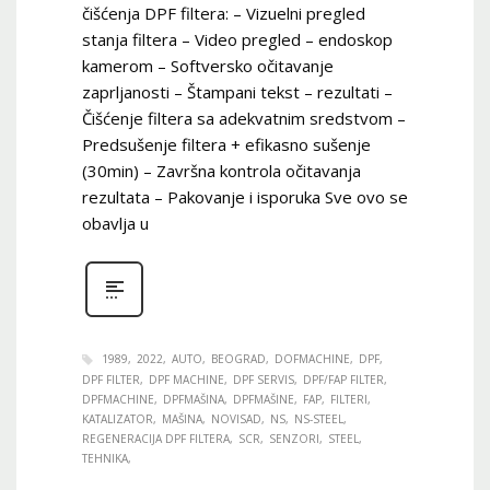
čišćenja DPF filtera: – Vizuelni pregled
stanja filtera – Video pregled – endoskop
kamerom – Softversko očitavanje
zaprljanosti – Štampani tekst – rezultati –
Čišćenje filtera sa adekvatnim sredstvom –
Predsušenje filtera + efikasno sušenje
(30min) – Završna kontrola očitavanja
rezultata – Pakovanje i isporuka Sve ovo se
obavlja u
1989
2022
AUTO
BEOGRAD
DOFMACHINE
DPF
DPF FILTER
DPF MACHINE
DPF SERVIS
DPF/FAP FILTER
DPFMACHINE
DPFMAŠINA
DPFMAŠINE
FAP
FILTERI
KATALIZATOR
MAŠINA
NOVISAD
NS
NS-STEEL
REGENERACIJA DPF FILTERA
SCR
SENZORI
STEEL
TEHNIKA