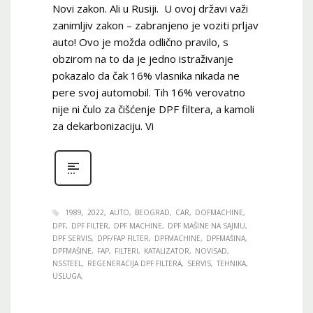
Novi zakon. Ali u Rusiji. U ovoj državi važi
zanimljiv zakon – zabranjeno je voziti prljav
auto! Ovo je možda odlično pravilo, s
obzirom na to da je jedno istraživanje
pokazalo da čak 16% vlasnika nikada ne
pere svoj automobil. Tih 16% verovatno
nije ni čulo za čišćenje DPF filtera, a kamoli
za dekarbonizaciju. Vi
1989
2022
AUTO
BEOGRAD
CAR
DOFMACHINE
DPF
DPF FILTER
DPF MACHINE
DPF MAŠINE NA SAJMU
DPF SERVIS
DPF/FAP FILTER
DPFMACHINE
DPFMAŠINA
DPFMAŠINE
FAP
FILTERI
KATALIZATOR
NOVISAD
NSSTEEL
REGENERACIJA DPF FILTERA
SERVIS
TEHNIKA
USLUGA