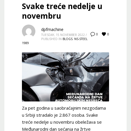
Svake treće nedelje u
novembru
dpfmachine
0
0
TUESDAY, 15 NOVEMBER 2022
/
PUBLISHED IN
BLOGS
,
NS-STEEL
1989
Za pet godina u saobraćajnim nezgodama
u Srbiji stradalo je 2.867 osoba. Svake
treće nedelje u novembru obeležava se
Međunarodni dan sećanja na žrtve