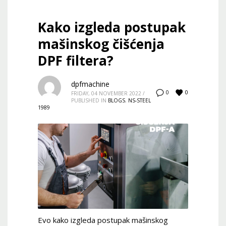
Kako izgleda postupak
mašinskog čišćenja
DPF filtera?
dpfmachine
0
0
FRIDAY, 04 NOVEMBER 2022
/
PUBLISHED IN
BLOGS
,
NS-STEEL
1989
Evo kako izgleda postupak mašinskog