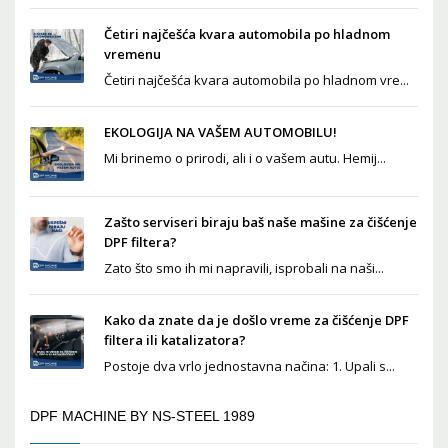
Četiri najčešća kvara automobila po hladnom
vremenu
Četiri najčešća kvara automobila po hladnom vre...
EKOLOGIJA NA VAŠEM AUTOMOBILU!
Mi brinemo o prirodi, ali i o vašem autu. Hemij...
Zašto serviseri biraju baš naše mašine za čišćenje
DPF filtera?
Zato što smo ih mi napravili, isprobali na naši...
Kako da znate da je došlo vreme za čišćenje DPF
filtera ili katalizatora?
Postoje dva vrlo jednostavna načina: 1. Upali s...
DPF MACHINE BY NS-STEEL 1989