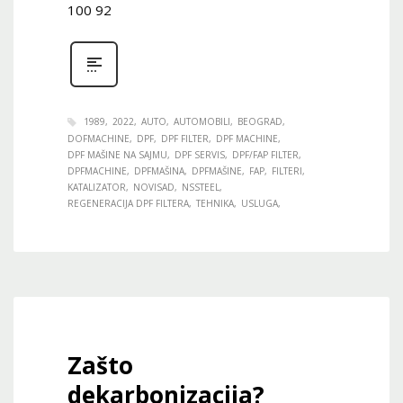
100 92
1989
2022
AUTO
AUTOMOBILI
BEOGRAD
DOFMACHINE
DPF
DPF FILTER
DPF MACHINE
DPF MAŠINE NA SAJMU
DPF SERVIS
DPF/FAP FILTER
DPFMACHINE
DPFMAŠINA
DPFMAŠINE
FAP
FILTERI
KATALIZATOR
NOVISAD
NSSTEEL
REGENERACIJA DPF FILTERA
TEHNIKA
USLUGA
Zašto
dekarbonizacija?