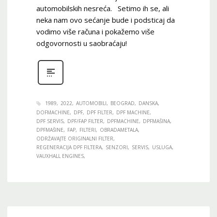
automobilskih nesreća. Setimo ih se, ali
neka nam ovo sećanje bude i podsticaj da
vodimo više računa i pokažemo više
odgovornosti u saobraćaju!
1989
2022
AUTOMOBILI
BEOGRAD
DANSKA
DOFMACHINE
DPF
DPF FILTER
DPF MACHINE
DPF SERVIS
DPF/FAP FILTER
DPFMACHINE
DPFMAŠINA
DPFMAŠINE
FAP
FILTERI
OBRADAMETALA
ODRŽAVAJTE ORIGINALNI FILTER
REGENERACIJA DPF FILTERA
SENZORI
SERVIS
USLUGA
VAUXHALL ENGINES