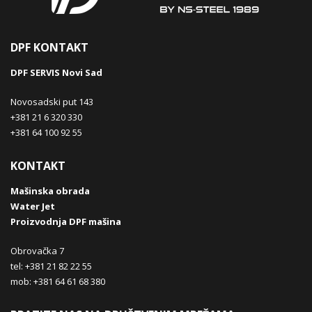
DPF KONTAKT
DPF SERVIS Novi Sad
Novosadski put 143
+381 21 6 320 330
+381 64 100 92 55
KONTAKT
Mašinska obrada
Water Jet
Proizvodnja DPF mašina
Obrovačka 7
tel: +381 21 82 22 55
mob: +381 64 61 68 380