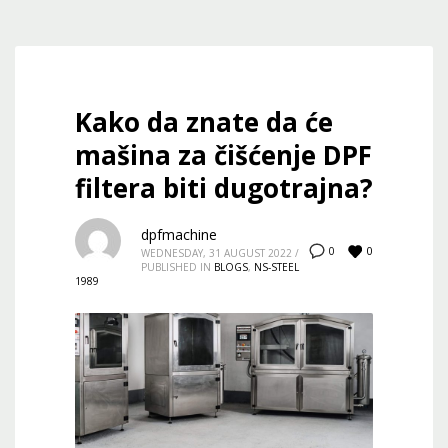
Kako da znate da će
mašina za čišćenje DPF
filtera biti dugotrajna?
dpfmachine
0
0
WEDNESDAY, 31 AUGUST 2022
/
PUBLISHED IN
BLOGS
,
NS-STEEL
1989