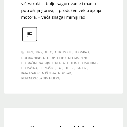
višestruki:: – bolje sagorevanje i manja
potrošnja goriva, – produžen vek trajanja
motora, – veća snaga i mirniji rad
1989
2022
AUTO
AUTOMOBILI
BEOGRAD
DOFMACHINE
DPF
DPF FILTER
DPF MACHINE
DPF MAŠINE NA SAJMU
DPF/FAP FILTER
DPFMACHINE
DPFMAŠINA
DPFMAŠINE
FAP
FILTERI
GASOVI
KATALIZATOR
MAŠINSKA
NOVISAD
REGENERACIJA DPF FILTERA